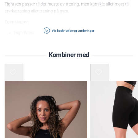
Tightsen passer til det meste av trening, men kanskje aller mest til
styrketrening eller trening på gym.
Egenskaper:
Vis beskrivelse og vurderinger
High Waist
God support
Seamless
Kombiner med
God svettetransport
Tørker raskt
Materiale: 56% Nylon, 33% Polyester, 5 % Elastane
Følg alltid vaskeanvisningene som finnes i plagget.
Den beste tightsen jeg har hatt
Har brukt mye fra nike, superdry og aimn før. Denne er utrolig
behagelig. Holder på varmen når man løper ute, transporterer
fuktighet når man trener inne. Passformen er veldig flatterende,
designet er pent og enkelt. I likhet med Levityskoene måtte jeg bare
bestille enda en tights! Kjøpte small og den passer perfekt.
- Sunniva Y