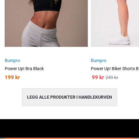
Dette pakketilbudet selges som
ett
produkt. Ønsker du å returnere
må du returnere hele pakketilbudet. Les mer
her
under Pakketilbud.
Bumpro
Bumpro
Power Up! Bra Black
Power Up! Biker Shorts 
199
kr
99
kr
249
kr
LEGG ALLE PRODUKTER I HANDLEKURVEN