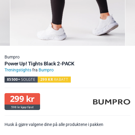
Bumpro
Power Up! Tights Black 2-PACK
Treningstights
fra
Bumpro
85500+
SOLGTE
299
KR
RABATT
299
kr
598
kr
Husk å gjøre valgene dine på alle produktene i pakken