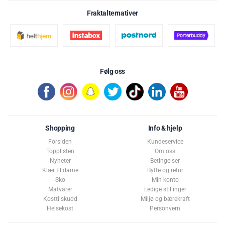
Fraktalternativer
Følg oss
Shopping
Info & hjelp
Forsiden
Kundeservice
Topplisten
Om oss
Nyheter
Betingelser
Klær til dame
Bytte og retur
Sko
Min konto
Matvarer
Ledige stillinger
Kosttilskudd
Miljø og bærekraft
Helsekost
Personvern