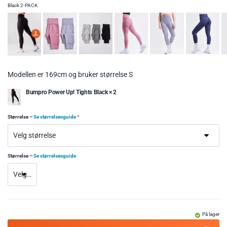
Black 2-PACK
Modellen er 169cm og bruker størrelse S
Bumpro Power Up! Tights Black × 2
Størrelse
–
Se størrelsesguide
*
Størrelse
–
Se størrelsesguide
På lager