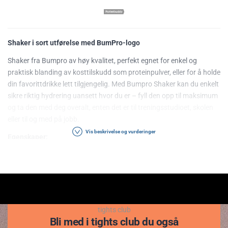
Shaker i sort utførelse med BumPro-logo
Shaker fra Bumpro av høy kvalitet, perfekt egnet for enkel og
praktisk blanding av kosttilskudd som proteinpulver, eller for å holde
din favorittdrikke lett tilgjengelig. Med Bumpro Shaker kan du enkelt
sikre riktig hydrering uansett hvor du er – fyll den opp til maksimum
og ta den med deg overalt, enten det er til treningsstudioet, skolen
eller til og med på jobb.
Vis beskrivelse og vurderinger
Egenskaper:
BPA-fri
Tåler temperaturer opp til 120 grader celsius
Desilitermål på siden
Kan vaskes i oppvaskmaskin
Volum: 500 ml
tights club
Bli med i tights club du også