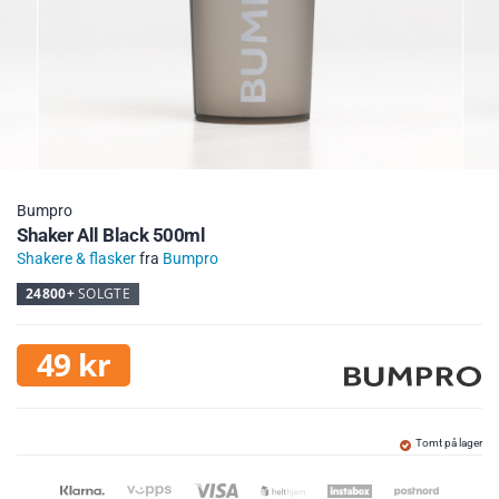
Bumpro
Shaker All Black 500ml
Shakere & flasker
fra
Bumpro
24800+
SOLGTE
49
kr
Tomt på lager