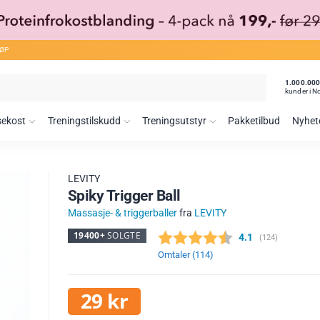
JØP
1.000.00
kunder i N
sekost
Treningstilskudd
Treningsutstyr
Pakketilbud
Nyhet
LEVITY
Spiky Trigger Ball
Massasje- & triggerballer
fra
LEVITY
19400+
SOLGTE
Gjennomsnittskar
4.1
(
stemmer:
124
)
Omtaler (
114
)
29
kr