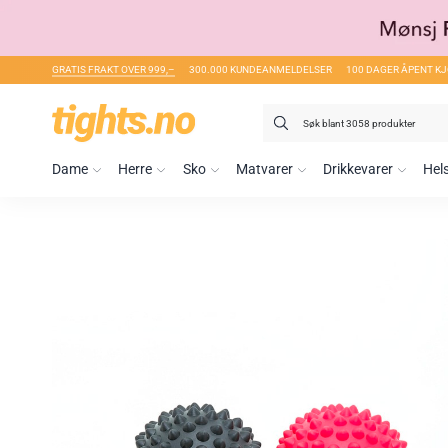
GRATIS FRAKT OVER 999,–
300.000 KUNDEANMELDELSER
100 DAGER ÅPENT K
Søk
etter:
Dame
Herre
Sko
Matvarer
Drikkevarer
Hel