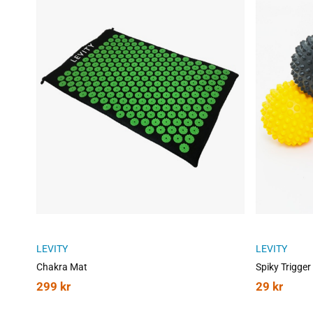
LEVITY
LEVITY
Chakra Mat
Spiky Trigger 
299
kr
29
kr