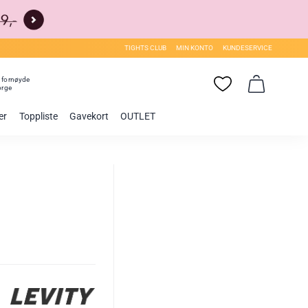
TIGHTS CLUB
MIN KONTO
KUNDESERVICE
0
fornøyde
orge
er
Toppliste
Gavekort
OUTLET
akter: