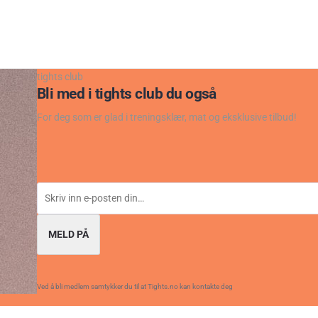
tights club
Bli med i tights club du også
For deg som er glad i treningsklær, mat og eksklusive tilbud!
MELD PÅ
Ved å bli medlem samtykker du til at Tights.no kan kontakte deg