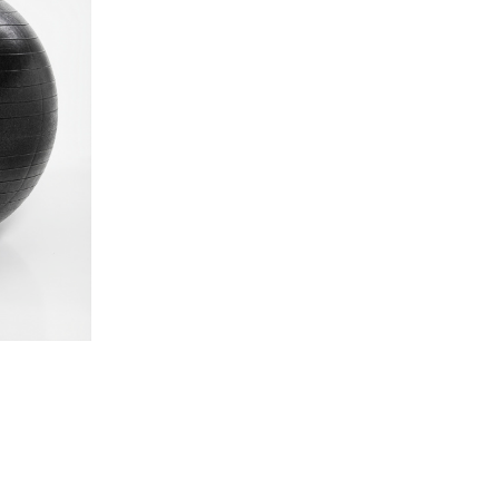
k
y for å løsne stive
4.1