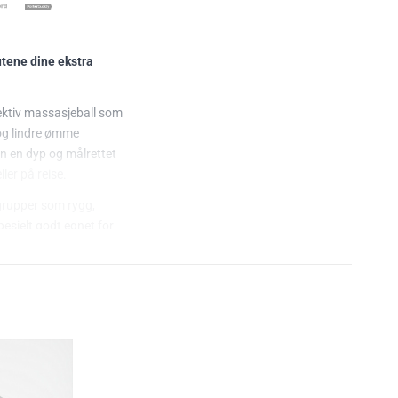
utene dine ekstra
fektiv massasjeball som
 og lindre ømme
en en dyp og målrettet
ler på reise.
lgrupper som rygg,
pesielt godt egnet for
je
.