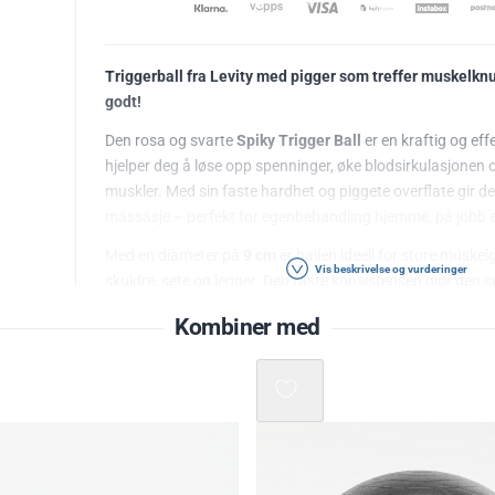
Triggerball fra Levity med pigger som treffer muskelkn
godt!
Den rosa og svarte
Spiky Trigger Ball
er en kraftig og ef
hjelper deg å løse opp spenninger, øke blodsirkulasjonen
muskler. Med sin faste hardhet og piggete overflate gir d
massasje – perfekt for egenbehandling hjemme, på jobb el
Med en diameter på
9 cm
er ballen ideell for store muske
Vis beskrivelse og vurderinger
skuldre, sete og legger. Den faste konsistensen gjør den s
deg som ønsker en
intens og presis triggerpunktmassas
Kombiner med
✅
Fordeler:
Effektiv selvmassasje og triggerpunktbehandling
Fast hardhet for dyp muskelstimulering
Piggete overflate som øker blodsirkulasjonen