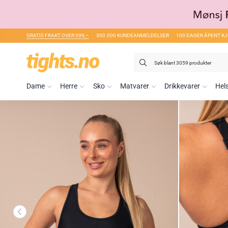
GRATIS FRAKT OVER 999,–
300.000 KUNDEANMELDELSER
100 DAGER ÅPENT K
Søk
etter:
Dame
Herre
Sko
Matvarer
Drikkevarer
Hel