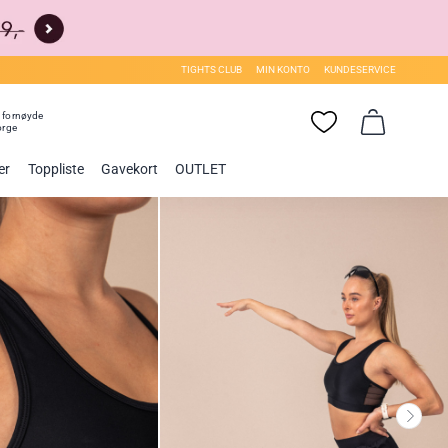
TIGHTS CLUB
MIN KONTO
KUNDESERVICE
0
fornøyde
orge
er
Toppliste
Gavekort
OUTLET