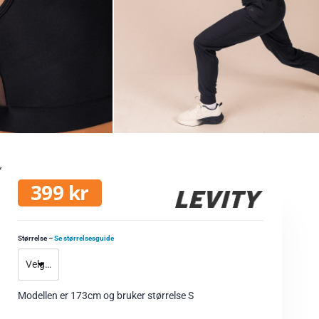
Y
399
kr
Størrelse
–
Se størrelsesguide
Modellen er 173cm og bruker størrelse S