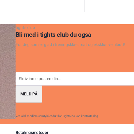
tights club
Bli med i tights club du også
For deg som er glad i treningsklær, mat og eksklusive tilbud!
MELD PÅ
Ved å bli medlem samtykker du til at Tights.no kan kontakte deg
Betalingsmetoder