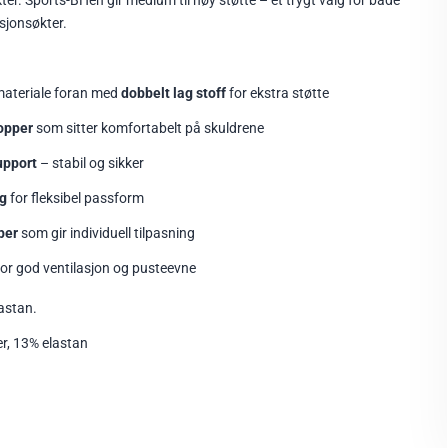
kter. Sports-BHen gir medium til høy støtte – et trygt valg for både
sjonsøkter.
ateriale foran med
dobbelt lag stoff
for ekstra støtte
opper
som sitter komfortabelt på skuldrene
upport
– stabil og sikker
ng
for fleksibel passform
per
som gir individuell tilpasning
or god ventilasjon og pusteevne
astan.
r, 13% elastan