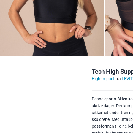
Tech High Supp
High-Impact
fra
LEVIT
Denne sports-BHen kom
aktive dager. Det komp
sikkerhet under trening
skuldrene. Med uttakba
passformen til dine be