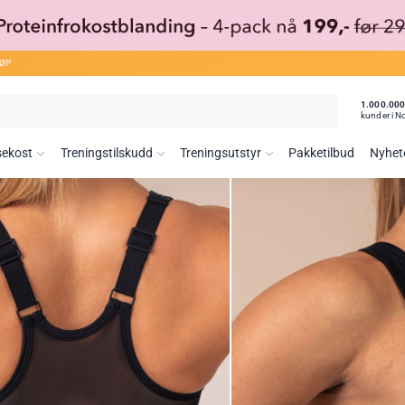
JØP
1.000.00
kunder i N
sekost
Treningstilskudd
Treningsutstyr
Pakketilbud
Nyhet