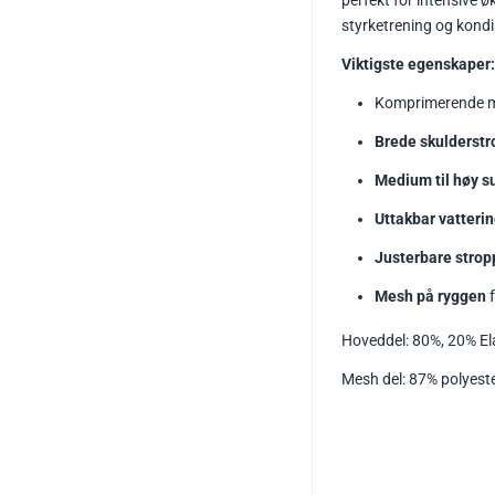
perfekt for intensive ø
styrketrening og kondi
Viktigste egenskaper:
Komprimerende m
Brede skulderstr
Medium til høy s
Uttakbar vatteri
Justerbare strop
Mesh på ryggen
f
Hoveddel: 80%, 20% El
Mesh del: 87% polyeste