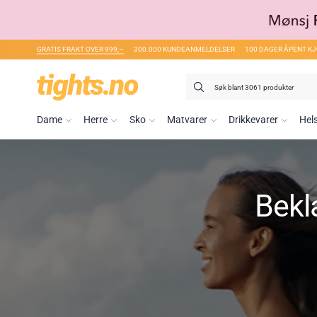
GRATIS FRAKT OVER 999,–
300.000 KUNDEANMELDELSER
100 DAGER ÅPENT K
Søk
etter:
Dame
Herre
Sko
Matvarer
Drikkevarer
Hel
Bekla