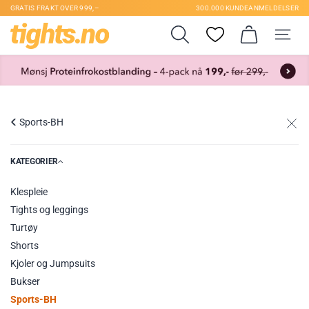
GRATIS FRAKT OVER 999,–
300.000 KUNDEANMELDELSER
Sports-BH
KATEGORIER
Klespleie
Tights og leggings
Turtøy
Shorts
Kjoler og Jumpsuits
Bukser
Sports-BH