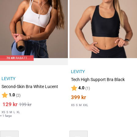
70
KR
RABATT
LEVITY
LEVITY
Tech High Support Bra Black
Second-Skin Bra White Lucent
Karakter:
av 5 mulige
4.0
(1)
Karakter:
av 5 mulige
1.0
(2)
399
kr
129
kr
199
kr
XS
S
M
XXL
XS
S
M
L
XL
+ 1 farge