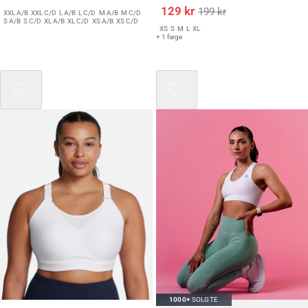
129
kr
199
kr
XXL A/B
XXL C/D
L A/B
L C/D
M A/B
M C/D
S A/B
S C/D
XL A/B
XL C/D
XS A/B
XS C/D
XS
S
M
L
XL
+ 1 farge
Mix 3 for 2
1000+
SOLGTE