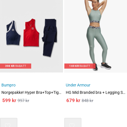
398
KR
RABATT
169
KR
RABATT
Bumpro
Under Armour
Norgepakke! Hyper Bra+Top+Tights Blue/Red
HG Mid Branded bra + Legging Silica Green SET
599
kr
679
kr
997
kr
848
kr