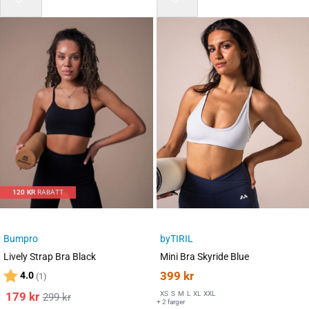
120
KR
RABATT
Bumpro
byTIRIL
Lively Strap Bra Black
Mini Bra Skyride Blue
Karakter:
av 5 mulige
399
kr
4.0
(1)
179
kr
XS
S
M
L
XL
XXL
299
kr
+ 2 farger