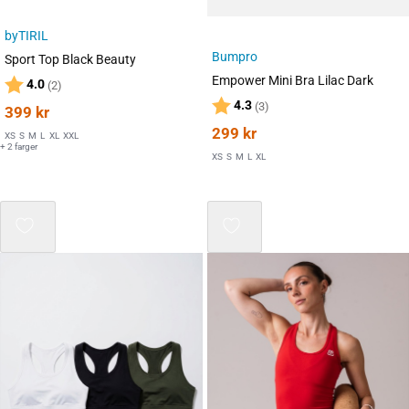
byTIRIL
Bumpro
Sport Top Black Beauty
Empower Mini Bra Lilac Dark
Karakter:
av 5 mulige
4.0
(2)
Karakter:
av 5 mulige
4.3
(3)
399
kr
299
kr
XS
S
M
L
XL
XXL
+ 2 farger
XS
S
M
L
XL