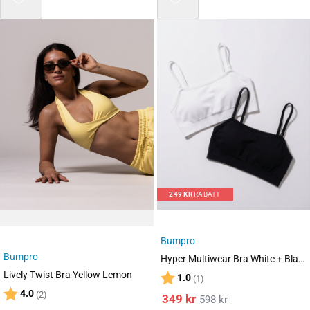
Mix 3 for 2
249
KR
RABATT
Bumpro
Bumpro
Hyper Multiwear Bra White + Black 2-PACK
Lively Twist Bra Yellow Lemon
Karakter:
av 5 mulige
1.0
(1)
Karakter:
av 5 mulige
4.0
(2)
349
kr
598
kr