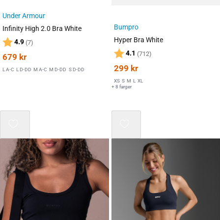
Under Armour
Bumpro
Infinity High 2.0 Bra White
Hyper Bra White
Karakter:
av 5 mulige
4.9
(7)
Karakter:
av 5 mulige
4.1
(712)
679
kr
299
kr
L A-C
L D-DD
M A-C
M D-DD
S D-DD
XS
S
M
L
XL
+ 8 farger