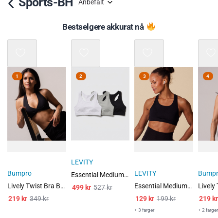
Sports-BH
Anbefalt
Bestselgere akkurat nå
Mix 3 for 2
Mix 3 for 2
Mix 3 f
1
2
3
4
LEVITY
Bumpro
LEVITY
Bump
Essential Medium Support Bra White/Grey/Black 3-PACK
Lively Twist Bra Black
Essential Medium Support Bra Black
499
kr
527
kr
219
kr
349
kr
129
kr
199
kr
219
kr
+ 3 farger
+ 2 farger