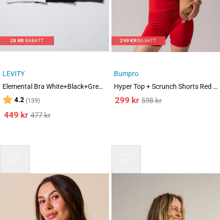
28
KR
RABATT
299
KR
RABATT
LEVITY
Bumpro
Elemental Bra White+Black+Green 3-PACK
Hyper Top + Scrunch Shorts Red Salsa SET
Karakter:
av 5 mulige
299
kr
4.2
598
kr
(139)
449
kr
477
kr
Mix 3 for 2