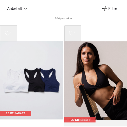
Anbefalt
Filtre
164 produkter
Mix 3 for 2
28
KR
RABATT
130
KR
RABATT