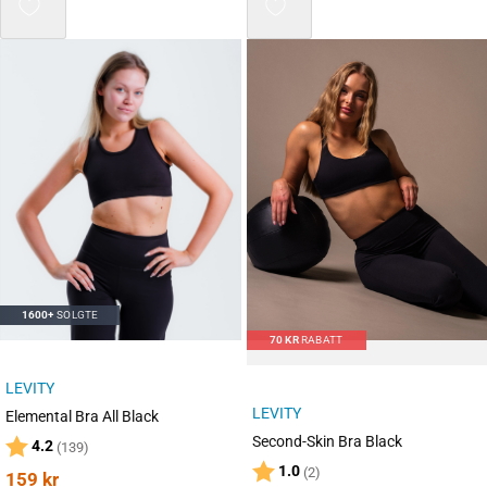
Mix 3 for 2
1600+
SOLGTE
70
KR
RABATT
LEVITY
LEVITY
Elemental Bra All Black
Second-Skin Bra Black
Karakter:
av 5 mulige
4.2
(139)
Karakter:
av 5 mulige
1.0
(2)
159
kr