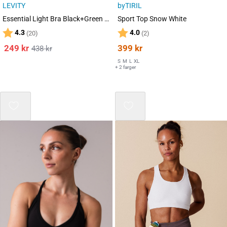
LEVITY
byTIRIL
Essential Light Bra Black+Green 2-PACK
Sport Top Snow White
Karakter:
av 5 mulige
Karakter:
av 5 mulige
4.3
4.0
(20)
(2)
249
kr
399
kr
438
kr
S
M
L
XL
+ 2 farger
Mix 3 for 2