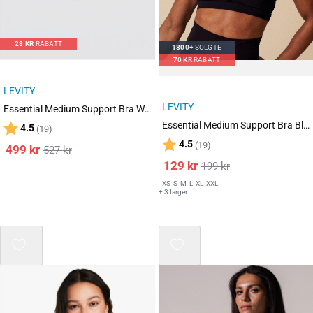
28
KR
RABATT
1800+
SOLGTE
70
KR
RABATT
LEVITY
LEVITY
Essential Medium Support Bra White/Grey/Black 3-PACK
Essential Medium Support Bra Black
Karakter:
av 5 mulige
4.5
(19)
Karakter:
av 5 mulige
4.5
(19)
499
kr
527
kr
129
kr
199
kr
XS
S
M
L
XL
XXL
+ 3 farger
Mix 3 for 2