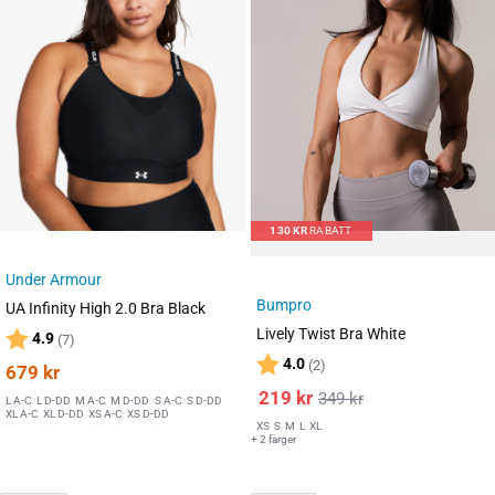
130
KR
RABATT
Under Armour
Bumpro
UA Infinity High 2.0 Bra Black
Lively Twist Bra White
Karakter:
av 5 mulige
4.9
(7)
Karakter:
av 5 mulige
4.0
(2)
679
kr
219
kr
349
kr
L A-C
L D-DD
M A-C
M D-DD
S A-C
S D-DD
XL A-C
XL D-DD
XS A-C
XS D-DD
XS
S
M
L
XL
+ 2 farger