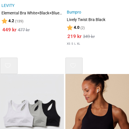
LEVITY
Bumpro
Elemental Bra White+Black+Blue 3-PACK
Lively Twist Bra Black
Karakter:
av 5 mulige
4.2
(139)
Karakter:
av 5 mulige
4.0
(2)
449
kr
477
kr
219
kr
349
kr
XS
S
L
XL
Mix 3 for 2