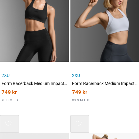
2XU
2XU
Form Racerback Medium Impact Bra Black/Black
Form Racerback Medium Impact Bra White/White
749
kr
749
kr
XS
S
M
L
XL
XS
S
M
L
XL