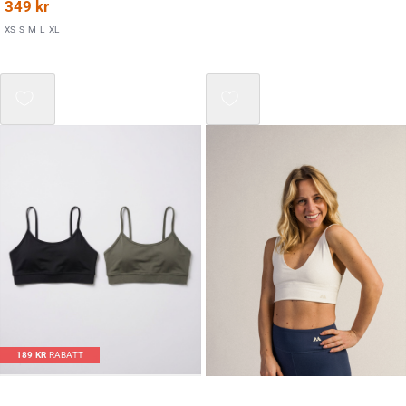
349
kr
XS
S
M
L
XL
189
KR
RABATT