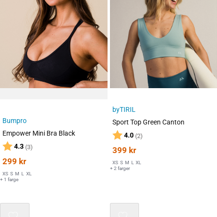
byTIRIL
Bumpro
Sport Top Green Canton
Empower Mini Bra Black
Karakter:
av 5 mulige
4.0
(2)
Karakter:
av 5 mulige
4.3
(3)
399
kr
299
kr
XS
S
M
L
XL
+ 2 farger
XS
S
M
L
XL
+ 1 farge