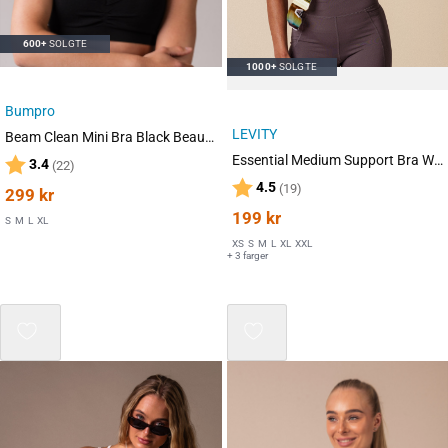
600+
SOLGTE
1000+
SOLGTE
Bumpro
LEVITY
Beam Clean Mini Bra Black Beauty
Essential Medium Support Bra White
Karakter:
av 5 mulige
3.4
(22)
Karakter:
av 5 mulige
4.5
(19)
299
kr
199
kr
S
M
L
XL
XS
S
M
L
XL
XXL
+ 3 farger
Mix 3 for 2