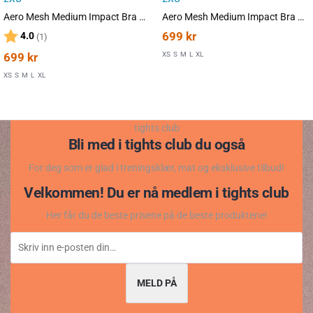
Aero Mesh Medium Impact Bra White/SR
Aero Mesh Medium Impact Bra Black/Silver Reflecitve
Karakter:
av 5 mulige
699
kr
4.0
(1)
699
kr
XS
S
M
L
XL
XS
S
M
L
XL
tights club
Bli med i tights club du også
For deg som er glad i treningsklær, mat og eksklusive tilbud!
Velkommen! Du er nå medlem i tights club
Her får du de beste prisene på de beste produktene!
MELD PÅ