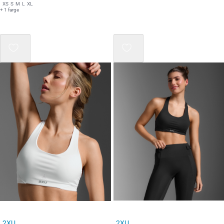
XS
S
M
L
XL
+ 1 farge
2XU
2XU