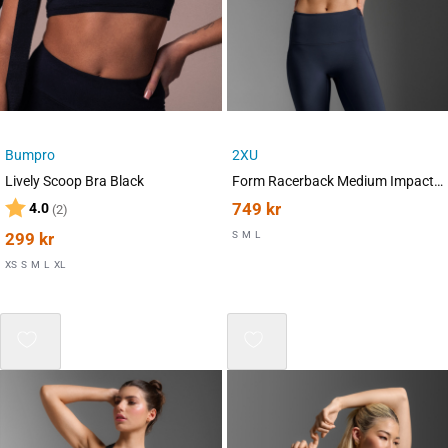
Bumpro
2XU
Lively Scoop Bra Black
Form Racerback Medium Impact Bra Midnight/White
Karakter:
av 5 mulige
749
kr
4.0
(2)
299
kr
S
M
L
XS
S
M
L
XL