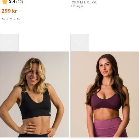
Karakter:
av 5 mulige
3.4
(22)
XS
S
M
L
XL
XXL
+ 2 farger
299
kr
XS
S
M
L
XL
Mix 3 for 2