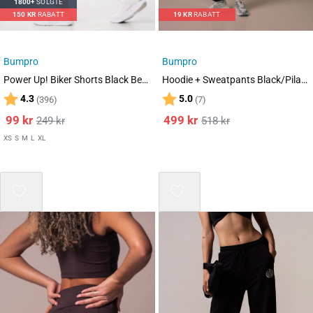
1800+
SOLGTE
150
KR
RABATT
19
KR
RABATT
Bumpro
Bumpro
Power Up! Biker Shorts Black Beauty
Hoodie + Sweatpants Black/Pilates SET
Karakter:
av 5 mulige
Karakter:
av 5 mulige
4.3
5.0
(396)
(7)
99
kr
499
kr
249
kr
518
kr
XS
S
M
L
XL
Mix 3 for 2