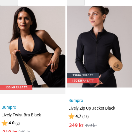
Mix 3 for 2
2300+
SOLGTE
150
KR
RABATT
130
KR
RABATT
Bumpro
Bumpro
Lively Zip Up Jacket Black
Lively Twist Bra Black
Karakter:
av 5 mulige
4.7
(43)
Karakter:
av 5 mulige
4.0
(2)
349
kr
499
kr
219
kr