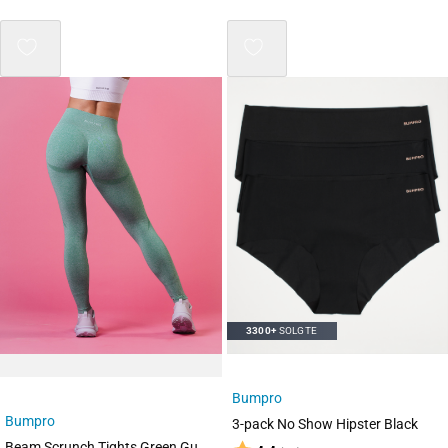
Mix 3 for 2
3300+
SOLGTE
Bumpro
Bumpro
3-pack No Show Hipster Black
Beam Scrunch Tights Green Gumdrop Marl