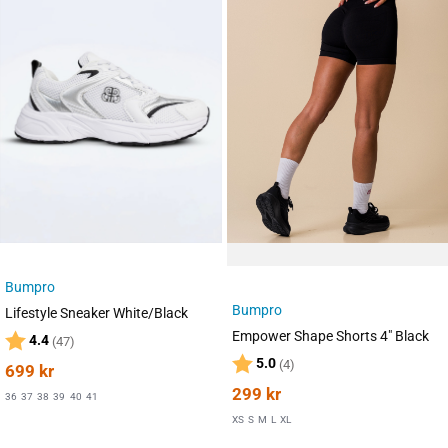
Bumpro
Bumpro
Lifestyle Sneaker White/Black
Empower Shape Shorts 4″ Black
Karakter:
av 5 mulige
4.4
(47)
Karakter:
av 5 mulige
5.0
(4)
699
kr
299
kr
36
37
38
39
40
41
XS
S
M
L
XL