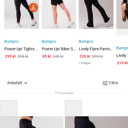
Bumpro
Bumpro
Bumpro
Bump
Power Up! Tights Black 2-PACK
Power Up! Biker Shorts Black Beauty
Lively Flare Pants Black
299
kr
598
kr
99
kr
249
kr
239
kr
399
kr
219
kr
+ 8 farger
Anbefalt
Filtre
576 produkter