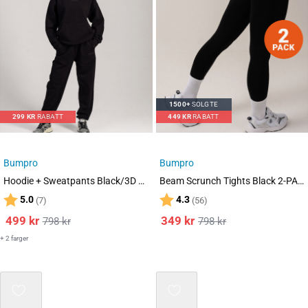
1500+
SOLGTE
299
KR
RABATT
449
KR
RABATT
Bumpro
Bumpro
Hoodie + Sweatpants Black/3D SET
Beam Scrunch Tights Black 2-PACK
Karakter:
av 5 mulige
Karakter:
av 5 mulige
5.0
4.3
(7)
(56)
499
kr
349
kr
798
kr
798
kr
+ 2 farger