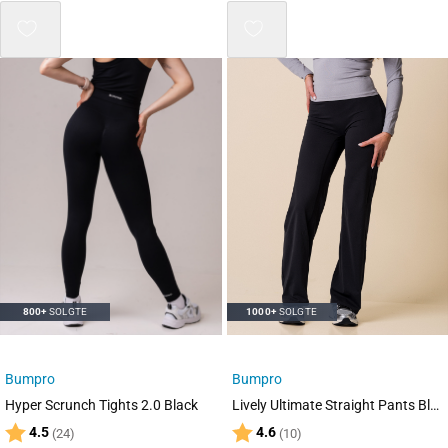
800+
SOLGTE
1000+
SOLGTE
Bumpro
Bumpro
Hyper Scrunch Tights 2.0 Black
Lively Ultimate Straight Pants Black
Karakter:
av 5 mulige
Karakter:
av 5 mulige
4.5
4.6
(24)
(10)