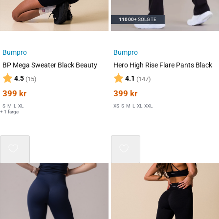
11000+
SOLGTE
Bumpro
Bumpro
BP Mega Sweater Black Beauty
Hero High Rise Flare Pants Black
Karakter:
av 5 mulige
Karakter:
av 5 mulige
4.5
4.1
(15)
(147)
399
kr
399
kr
S
M
L
XL
XS
S
M
L
XL
XXL
+ 1 farge
Mix 3 for 2