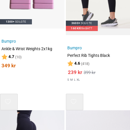
1300+
SOLGTE
3600+
SOLGTE
160
KR
RABATT
Bumpro
Bumpro
Ankle & Wrist Weights 2x1kg
Perfect Rib Tights Black
Karakter:
av 5 mulige
4.7
(10)
Karakter:
av 5 mulige
4.6
(418)
349
kr
239
kr
399
kr
S
M
L
XL