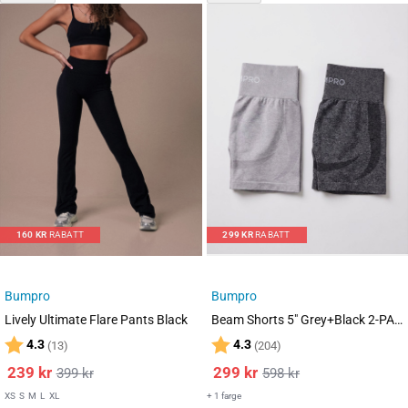
160
KR
RABATT
299
KR
RABATT
Bumpro
Bumpro
Lively Ultimate Flare Pants Black
Beam Shorts 5″ Grey+Black 2-PACK
Karakter:
av 5 mulige
Karakter:
av 5 mulige
4.3
4.3
(13)
(204)
239
kr
299
kr
399
kr
598
kr
XS
S
M
L
XL
+ 1 farge