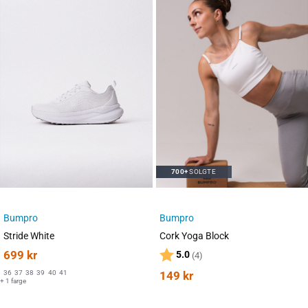
700+
SOLGTE
Bumpro
Bumpro
Stride White
Cork Yoga Block
699
kr
Karakter:
av 5 mulige
5.0
(4)
36
37
38
39
40
41
149
kr
+ 1 farge