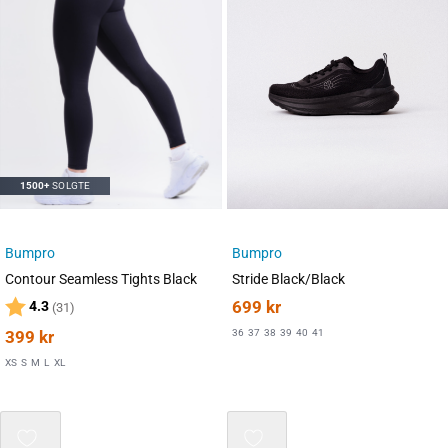
1500+
SOLGTE
Bumpro
Bumpro
Contour Seamless Tights Black
Stride Black/Black
Karakter:
av 5 mulige
699
kr
4.3
(31)
399
kr
36
37
38
39
40
41
XS
S
M
L
XL