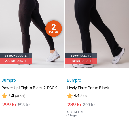
85400+
SOLGTE
6200+
SOLGTE
299
KR
RABATT
160
KR
RABATT
Bumpro
Bumpro
Power Up! Tights Black 2-PACK
Lively Flare Pants Black
Karakter:
av 5 mulige
Karakter:
av 5 mulige
4.3
4.4
(4891)
(99)
299
kr
239
kr
598
kr
399
kr
XS
S
M
L
XL
+ 8 farger