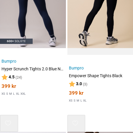
600+
SOLGTE
Bumpro
Bumpro
Hyper Scrunch Tights 2.0 Blue Navy
Empower Shape Tights Black
Karakter:
av 5 mulige
4.5
(24)
Karakter:
av 5 mulige
3.0
(3)
399
kr
399
kr
XS
S
M
L
XL
XXL
XS
S
M
L
XL