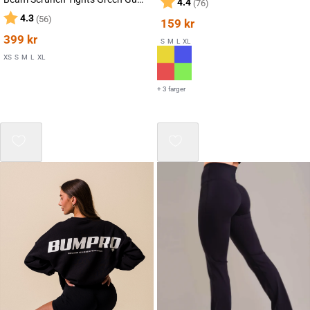
Karakter:
av 5 mulige
4.4
(76)
Karakter:
av 5 mulige
4.3
(56)
159
kr
399
kr
S
M
L
XL
XS
S
M
L
XL
+ 3 farger