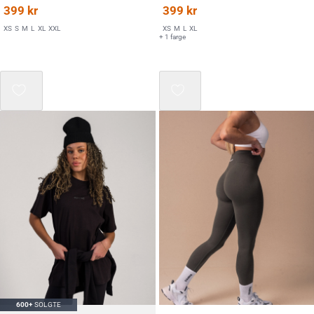
399
kr
399
kr
XS
S
M
L
XL
XXL
XS
M
L
XL
+ 1 farge
Mix 3 for 2
600+
SOLGTE