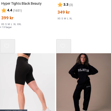
Hyper Tights Black Beauty
Karakter:
av 5 mulige
3.3
(3)
Karakter:
av 5 mulige
4.4
(1651)
349
kr
399
kr
XS
S
M
L
XL
XS
S
M
L
XL
XXL
+ 13 farger