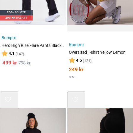
700+
SOLGTE
299
KR
RABATT
Bumpro
Bumpro
Hero High Rise Flare Pants Black 2-PACK
Oversized T-shirt Yellow Lemon
Karakter:
av 5 mulige
4.1
(147)
Karakter:
av 5 mulige
4.5
(121)
499
kr
798
kr
249
kr
S
M
L