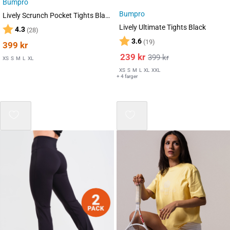
Bumpro
Bumpro
Lively Scrunch Pocket Tights Black
Lively Ultimate Tights Black
Karakter:
av 5 mulige
4.3
(28)
Karakter:
av 5 mulige
3.6
(19)
399
kr
239
kr
399
kr
XS
S
M
L
XL
XS
S
M
L
XL
XXL
+ 4 farger
Mix 3 for 2