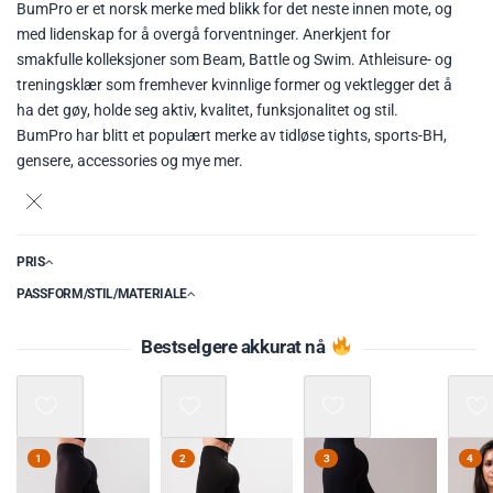
BumPro er et norsk merke med blikk for det neste innen mote, og
med lidenskap for å overgå forventninger. Anerkjent for
smakfulle kolleksjoner som Beam, Battle og Swim. Athleisure- og
treningsklær som fremhever kvinnlige former og vektlegger det å
ha det gøy, holde seg aktiv, kvalitet, funksjonalitet og stil.
BumPro har blitt et populært merke av tidløse tights, sports-BH,
gensere, accessories og mye mer.
PRIS
PASSFORM/STIL/MATERIALE
Bestselgere akkurat nå
Mix 3 f
1
2
3
4