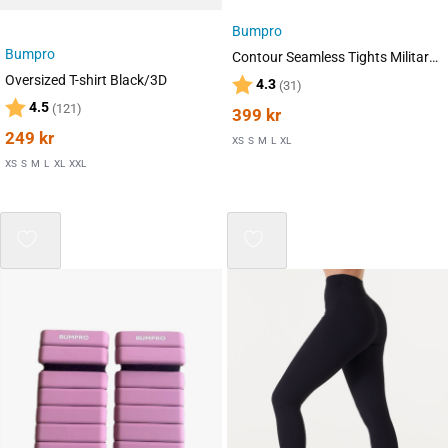
Bumpro
Bumpro
Contour Seamless Tights Military Green
Oversized T-shirt Black/3D
Karakter:
av 5 mulige
4.3
(31)
Karakter:
av 5 mulige
4.5
(121)
399
kr
249
kr
XS
S
M
L
XL
XS
S
M
L
XL
XXL
Mix 3 for 2