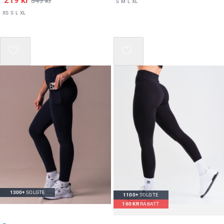
349
kr
S
M
L
XL
XS
S
L
XL
Mix 3 for 2
1300+
SOLGTE
1100+
SOLGTE
160
KR
RABATT