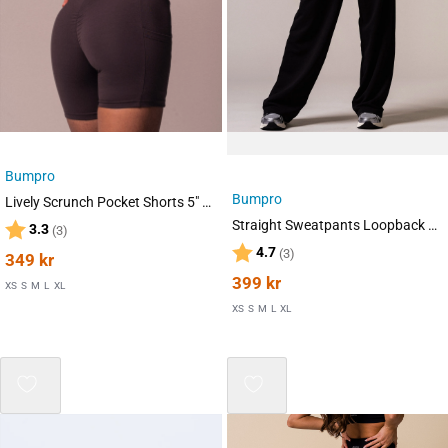
Bumpro
Bumpro
Lively Scrunch Pocket Shorts 5″ Brown Fudge
Straight Sweatpants Loopback Black
Karakter:
av 5 mulige
3.3
(3)
Karakter:
av 5 mulige
4.7
(3)
349
kr
399
kr
XS
S
M
L
XL
XS
S
M
L
XL
Mix 3 for 2